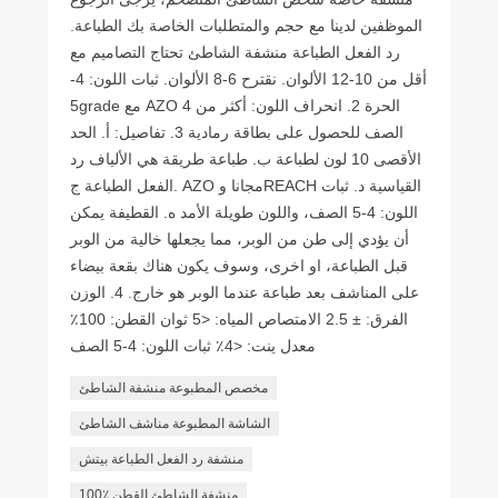
الموظفين لدينا مع حجم والمتطلبات الخاصة بك الطباعة.
رد الفعل الطباعة منشفة الشاطئ تحتاج التصاميم مع
أقل من 10-12 الألوان. نقترح 6-8 الألوان. ثبات اللون: 4-
5grade مع AZO الحرة 2. انحراف اللون: أكثر من 4
الصف للحصول على بطاقة رمادية 3. تفاصيل: أ. الحد
الأقصى 10 لون لطباعة ب. طباعة طريقة هي الألياف رد
الفعل الطباعة ج. AZO مجانا وREACH القياسية د. ثبات
اللون: 4-5 الصف، واللون طويلة الأمد ه. القطيفة يمكن
أن يؤدي إلى طن من الوبر، مما يجعلها خالية من الوبر
قبل الطباعة، او اخرى، وسوف يكون هناك بقعة بيضاء
على المناشف بعد طباعة عندما الوبر هو خارج. 4. الوزن
الفرق: ± 2.5 الامتصاص المياه: <5 ثوان القطن: 100٪
معدل ينت: <4٪ ثبات اللون: 4-5 الصف
مخصص المطبوعة منشفة الشاطئ
الشاشة المطبوعة مناشف الشاطئ
منشفة رد الفعل الطباعة بيتش
100٪ منشفة الشاطئ القطن