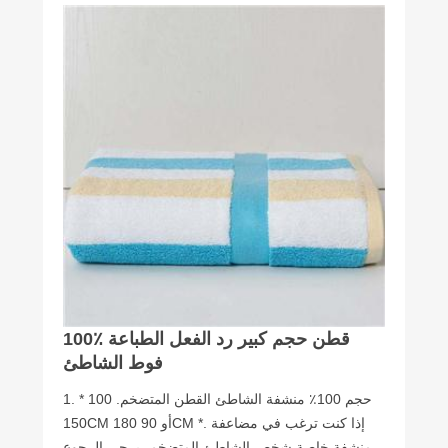
100٪ قطن حجم كبير رد الفعل الطباعة
فوط الشاطئ
1. حجم 100٪ منشفة الشاطئ القطن المتضخم. 100 *
150CM أو 90 180CM *. إذا كنت ترغب في مضاعفة
منشفة خاصة شخص الشاطئ المتضخم، يرجى الرجوع