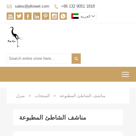

sales@pltowel.com
+86 132 9051 1818









العربية

To
مناشف الشاطئ المطبوعة
>
المنتجات
>
منزل
مناشف الشاطئ المطبوعة