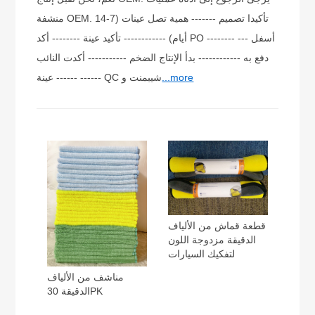
منشفة OEM. تأكيدا تصميم ------- همية تصل عينات (7-14
أيام) ------------ تأكيد عينة -------- أكد PO -------- --- أسفل
دفع به ------------ بدأ الإنتاج الضخم ----------- أكدت النائب
...more
عينة ------ ------ QC شيبمنت و
قطعة قماش من الألياف
الدقيقة مزدوجة اللون
لتفكيك السيارات
مناشف من الألياف
الدقيقة 30PK