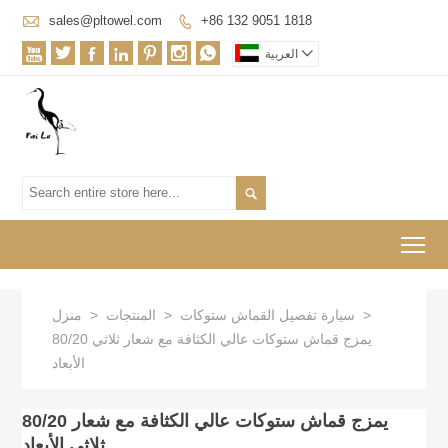

sales@pltowel.com
+86 132 9051 1818









العربية

To
>
سيارة تفصيل القماش ستوكات
>
المنتجات
>
منزل
80/20 يمزج قماش ستوكات عالي الكثافة مع شعار ثلاثي
الأبعاد
80/20 يمزج قماش ستوكات عالي الكثافة مع شعار
ثلاثي الأبعاد